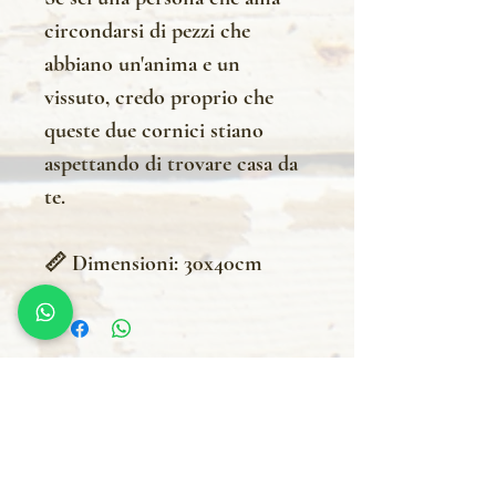
circondarsi di pezzi che
abbiano un'anima e un
vissuto, credo proprio che
queste due cornici stiano
aspettando di trovare casa da
te.
📏 Dimensioni: 30x40cm
Info pagamenti
puoi effettuare il
pagamento degli articoli
con carta di credito /