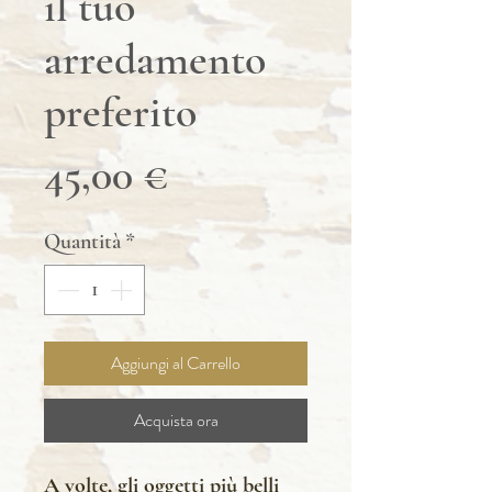
il tuo
arredamento
preferito
Prezzo
45,00 €
Quantità
*
Aggiungi al Carrello
Acquista ora
A volte, gli oggetti più belli