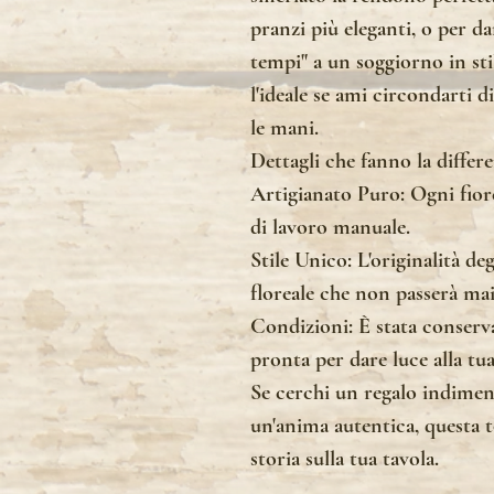
pranzi più eleganti, o per dar
tempi" a un soggiorno in st
l'ideale se ami circondarti d
le mani.
Dettagli che fanno la differe
Artigianato Puro: Ogni fiore 
di lavoro manuale.
Stile Unico: L'originalità de
floreale che non passerà ma
Condizioni: È stata conserv
pronta per dare luce alla tua
Se cerchi un regalo indiment
un'anima autentica, questa t
storia sulla tua tavola.