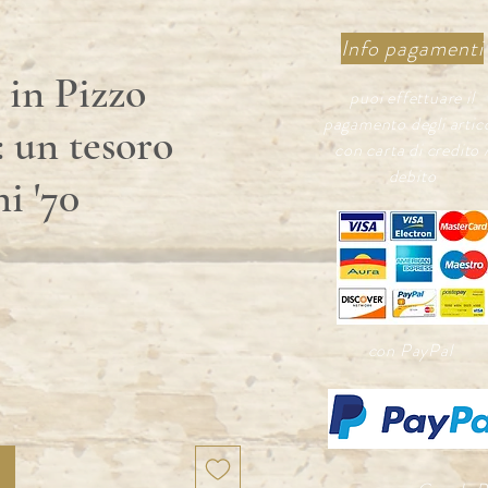
Info pagamenti
 in Pizzo
puoi effettuare il
pagamento degli artico
 un tesoro
con carta di credito 
debito
i '70
rezzo
con PayPal