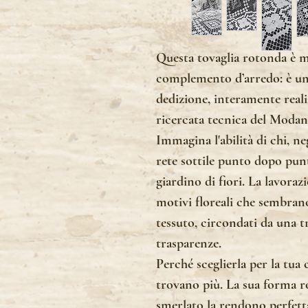
Questa tovaglia rotonda è m
complemento d’arredo: è un
dedizione, interamente reali
ricercata tecnica del Modan
Immagina l'abilità di chi, ne
rete sottile punto dopo pun
giardino di fiori. La lavora
motivi floreali che sembran
tessuto, circondati da una t
trasparenze.
Perché sceglierla per la tua
trovano più. La sua forma r
smerlato la rendono perfetta