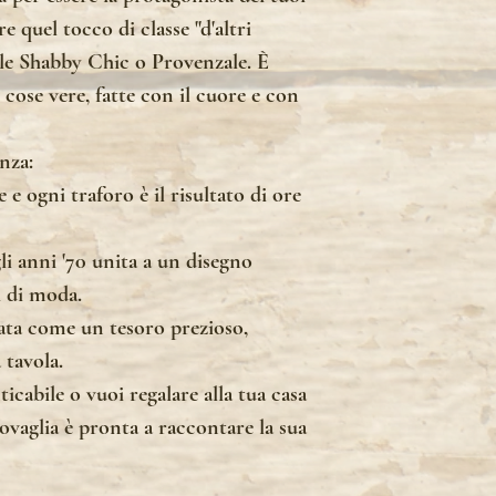
e quel tocco di classe "d'altri
ile Shabby Chic o Provenzale. È
i cose vere, fatte con il cuore e con
nza:
e ogni traforo è il risultato di ore
gli anni '70 unita a un disegno
i di moda.
ata come un tesoro prezioso,
 tavola.
icabile o vuoi regalare alla tua casa
ovaglia è pronta a raccontare la sua