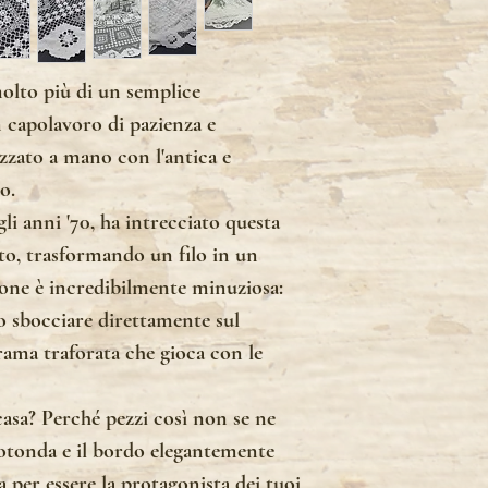
olto più di un semplice
 capolavoro di pazienza e
zzato a mano con l'antica e
o.
gli anni '70, ha intrecciato questa
to, trasformando un filo in un
zione è incredibilmente minuziosa:
o sbocciare direttamente sul
rama traforata che gioca con le
 casa? Perché pezzi così non se ne
otonda e il bordo elegantemente
 per essere la protagonista dei tuoi