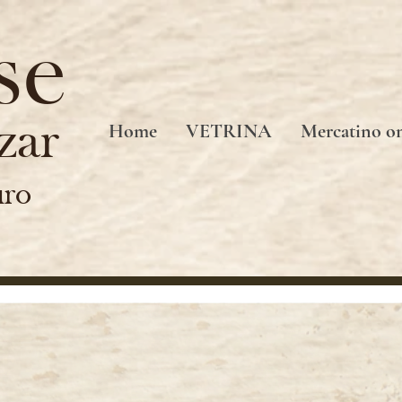
se
zar
Home
VETRINA
Mercatino on
uro