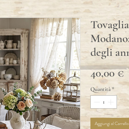
Tovaglia
Modano:
degli ann
P
40,00 €
Quantità
*
Aggiungi al Carrello